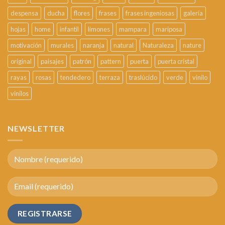
despensa
ducha
flores
frases
frases ingeniosas
galería
hojas
home
infantil
limones
mampara
mariposa
motivación
murales
naranja
natural
Naturaleza
nature
original
paisajes
patrón
pattern
puerta
puerta cristal
rayas
rosas
tendedero
terraza
traslúcido
verde
vinilo
vinilos
NEWSLETTER