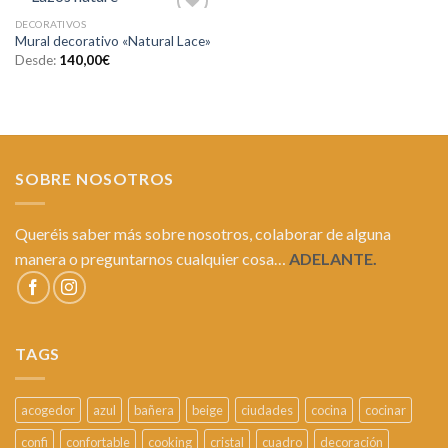
DECORATIVOS
Añadir
Mural decorativo «Natural Lace»
a la
lista de
Desde:
140,00
€
deseos
SOBRE NOSOTROS
Queréis saber más sobre nosotros, colaborar de alguna
manera o preguntarnos cualquier cosa…
ADELANTE.
TAGS
acogedor
azul
bañera
beige
ciudades
cocina
cocinar
confi
confortable
cooking
cristal
cuadro
decoración