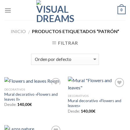
Skip
0
to
content
INICIO
PRODUCTOS ETIQUETADOS “PATRÓN”
/
FILTRAR
DECORATIVOS
Añadir
Añadir
Mural decorativo «Flowers and
a la
a la
DECORATIVOS
leaves II»
lista de
lista de
Mural decorativo «Flowers and
deseos
deseos
Desde:
140,00
€
leaves»
Desde:
140,00
€