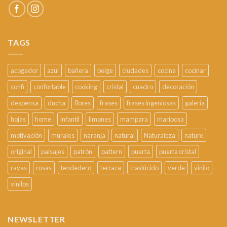
TAGS
acogedor
azul
bañera
beige
ciudades
cocina
cocinar
confi
confortable
cooking
cristal
cuadro
decoración
despensa
ducha
flores
frases
frases ingeniosas
galería
hojas
home
infantil
limones
mampara
mariposa
motivación
murales
naranja
natural
Naturaleza
nature
original
paisajes
patrón
pattern
puerta
puerta cristal
rayas
rosas
tendedero
terraza
traslúcido
verde
vinilo
vinilos
NEWSLETTER