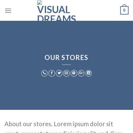
Skip
0
to
content
OUR STORES
About our stores. Lorem ipsum dolor sit