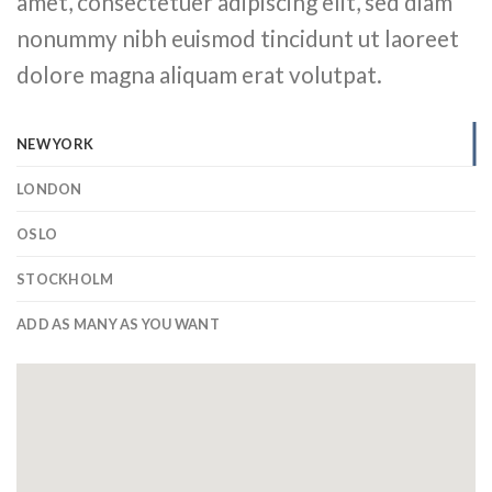
amet, consectetuer adipiscing elit, sed diam
nonummy nibh euismod tincidunt ut laoreet
dolore magna aliquam erat volutpat.
NEW YORK
LONDON
OSLO
STOCKHOLM
ADD AS MANY AS YOU WANT