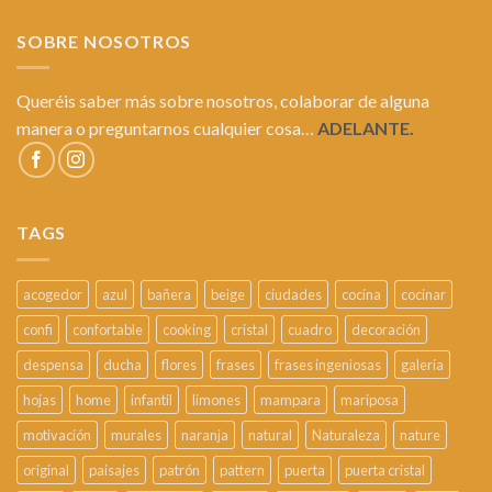
SOBRE NOSOTROS
Queréis saber más sobre nosotros, colaborar de alguna
manera o preguntarnos cualquier cosa…
ADELANTE.
TAGS
acogedor
azul
bañera
beige
ciudades
cocina
cocinar
confi
confortable
cooking
cristal
cuadro
decoración
despensa
ducha
flores
frases
frases ingeniosas
galería
hojas
home
infantil
limones
mampara
mariposa
motivación
murales
naranja
natural
Naturaleza
nature
original
paisajes
patrón
pattern
puerta
puerta cristal