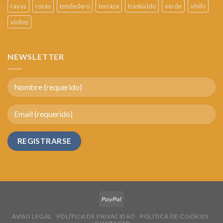
rayas
rosas
tendedero
terraza
traslúcido
verde
vinilo
vinilos
NEWSLETTER
AVISO LEGAL
POLÍTICA DE PRIVACIDAD
POLÍTICA DE COOKIES