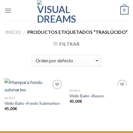
Skip
0
to
content
INICIO
PRODUCTOS ETIQUETADOS “TRASLÚCIDO”
/
FILTRAR
BAÑOS
Añadir
Añadir
Vinilo Baño «Rayas»
a la
a la
BAÑOS
45,00
€
lista de
lista de
Vinilo Baño «Fondo Submarino»
deseos
deseos
45,00
€