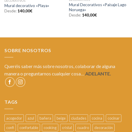
DECORATIVOS
Añadir
Añadir
Mural Decorativos «Paisaje Lago
Mural decorativo «Playa»
a la
a la
Noruega»
lista de
lista de
Desde:
140,00
€
deseos
deseos
Desde:
140,00
€
SOBRE NOSOTROS
Queréis saber más sobre nosotros, colaborar de alguna
manera o preguntarnos cualquier cosa…
ADELANTE.
TAGS
acogedor
azul
bañera
beige
ciudades
cocina
cocinar
confi
confortable
cooking
cristal
cuadro
decoración