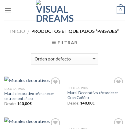
Skip
0
to
content
INICIO
PRODUCTOS ETIQUETADOS “PAISAJES”
/
FILTRAR
DECORATIVOS
DECORATIVOS
Añadir
Añadir
Mural Decorativo «Atardecer
Mural decorativo «Amanecer
a la
a la
Gran Cañón»
entre montañas»
lista de
lista de
deseos
deseos
Desde:
140,00
€
Desde:
140,00
€
DECORATIVOS