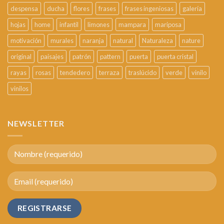
despensa
ducha
flores
frases
frases ingeniosas
galería
hojas
home
infantil
limones
mampara
mariposa
motivación
murales
naranja
natural
Naturaleza
nature
original
paisajes
patrón
pattern
puerta
puerta cristal
rayas
rosas
tendedero
terraza
traslúcido
verde
vinilo
vinilos
NEWSLETTER