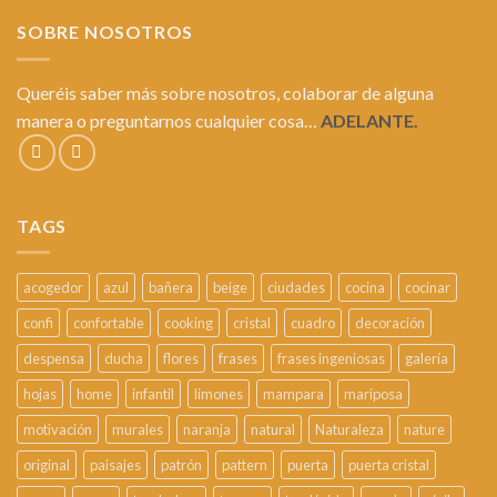
SOBRE NOSOTROS
Queréis saber más sobre nosotros, colaborar de alguna
manera o preguntarnos cualquier cosa…
ADELANTE.
TAGS
acogedor
azul
bañera
beige
ciudades
cocina
cocinar
confi
confortable
cooking
cristal
cuadro
decoración
despensa
ducha
flores
frases
frases ingeniosas
galería
hojas
home
infantil
limones
mampara
mariposa
motivación
murales
naranja
natural
Naturaleza
nature
original
paisajes
patrón
pattern
puerta
puerta cristal