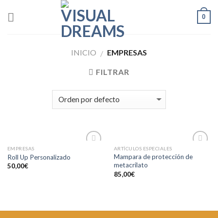
Skip
0
to
content
INICIO
EMPRESAS
/
FILTRAR
EMPRESAS
ARTÍCULOS ESPECIALES
Añadir
Añadir
Mampara de protección de
Roll Up Personalizado
a la
a la
metacrilato
50,00
€
lista de
lista de
deseos
deseos
85,00
€