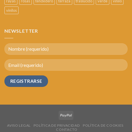
rayas
rosas
tendedero
terraza
traslúcido
verde
vinilo
vinilos
NEWSLETTER
AVISO LEGAL
POLÍTICA DE PRIVACIDAD
POLÍTICA DE COOKIES
CONTACTO