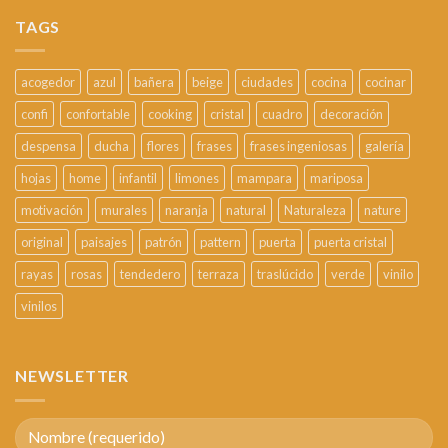
TAGS
acogedor
azul
bañera
beige
ciudades
cocina
cocinar
confi
confortable
cooking
cristal
cuadro
decoración
despensa
ducha
flores
frases
frases ingeniosas
galería
hojas
home
infantil
limones
mampara
mariposa
motivación
murales
naranja
natural
Naturaleza
nature
original
paisajes
patrón
pattern
puerta
puerta cristal
rayas
rosas
tendedero
terraza
traslúcido
verde
vinilo
vinilos
NEWSLETTER