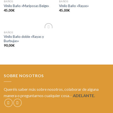
BAÑOS
BAÑOS
Añadir
Añadir
Vinilo Baño «Mariposas Beige»
Vinilo Baño «Rayas»
a la
a la
45,00
€
45,00
€
lista de
lista de
deseos
deseos
BAÑOS
Añadir
Vinilo Baño doble «Rayas y
a la
Burbujas»
lista de
deseos
90,00
€
SOBRE NOSOTROS
Queréis saber más sobre nosotros, colaborar de alguna
manera o preguntarnos cualquier cosa…
ADELANTE.