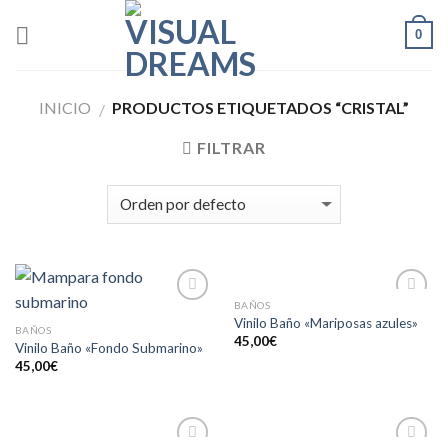
Skip
0
to
content
INICIO
PRODUCTOS ETIQUETADOS “CRISTAL”
/
FILTRAR
BAÑOS
Añadir
Añadir
Vinilo Baño «Mariposas azules»
a la
a la
BAÑOS
45,00
€
lista de
lista de
Vinilo Baño «Fondo Submarino»
deseos
deseos
45,00
€