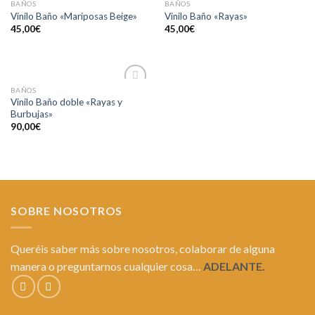
BAÑOS
BAÑOS
Añadir
Añadir
Vinilo Baño «Mariposas Beige»
Vinilo Baño «Rayas»
a la
a la
45,00
€
45,00
€
lista de
lista de
deseos
deseos
BAÑOS
Añadir
Vinilo Baño doble «Rayas y
a la
Burbujas»
lista de
deseos
90,00
€
SOBRE NOSOTROS
Queréis saber más sobre nosotros, colaborar de alguna
manera o preguntarnos cualquier cosa…
ADELANTE.