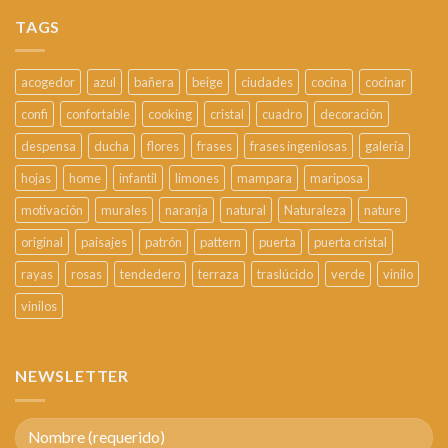
TAGS
acogedor
azul
bañera
beige
ciudades
cocina
cocinar
confi
confortable
cooking
cristal
cuadro
decoración
despensa
ducha
flores
frases
frases ingeniosas
galería
hojas
home
infantil
limones
mampara
mariposa
motivación
murales
naranja
natural
Naturaleza
nature
original
paisajes
patrón
pattern
puerta
puerta cristal
rayas
rosas
tendedero
terraza
traslúcido
verde
vinilo
vinilos
NEWSLETTER