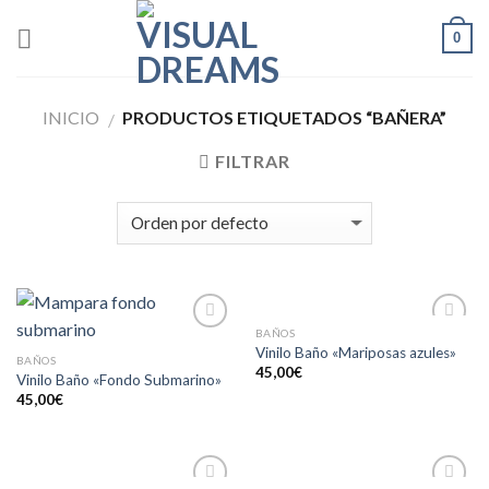
Skip
0
to
content
INICIO
PRODUCTOS ETIQUETADOS “BAÑERA”
/
FILTRAR
BAÑOS
Añadir
Añadir
Vinilo Baño «Mariposas azules»
a la
a la
BAÑOS
45,00
€
lista de
lista de
Vinilo Baño «Fondo Submarino»
deseos
deseos
45,00
€