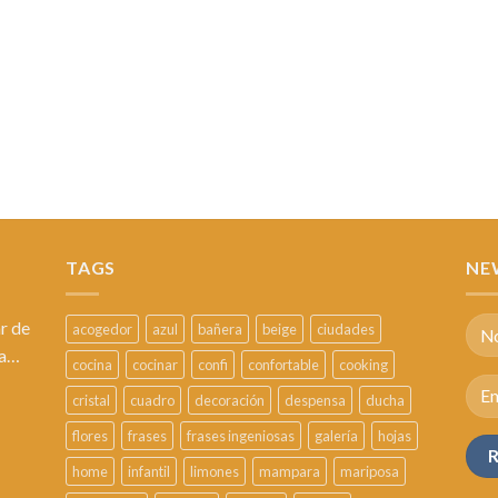
TAGS
NE
r de
acogedor
azul
bañera
beige
ciudades
sa…
cocina
cocinar
confi
confortable
cooking
cristal
cuadro
decoración
despensa
ducha
flores
frases
frases ingeniosas
galería
hojas
home
infantil
limones
mampara
mariposa