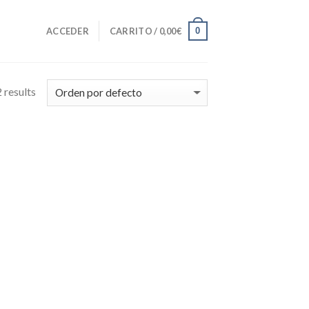
0
ACCEDER
CARRITO /
0,00
€
 results