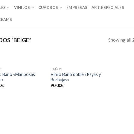
LES
VINILOS
CUADROS
EMPRESAS
ART. ESPECIALES
REAMS
Showing all 2
OS “BEIGE”
S
BAÑOS
Añadir
Añadir
lo Baño «Mariposas
Vinilo Baño doble «Rayas y
a la
a la
e»
Burbujas»
lista de
lista de
0
€
90,00
€
deseos
deseos