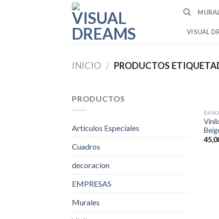
Skip
MURA
to
content
VISUAL D
INICIO
PRODUCTOS ETIQUETAD
/
PRODUCTOS
BAÑO
Vini
Artículos Especiales
Beig
45,0
Cuadros
decoracion
EMPRESAS
Murales