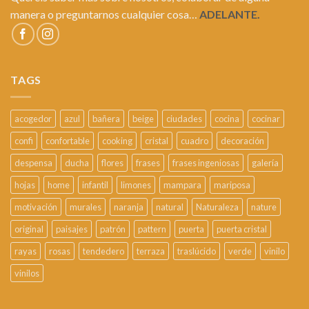
manera o preguntarnos cualquier cosa…
ADELANTE.
TAGS
acogedor
azul
bañera
beige
ciudades
cocina
cocinar
confi
confortable
cooking
cristal
cuadro
decoración
despensa
ducha
flores
frases
frases ingeniosas
galería
hojas
home
infantil
limones
mampara
mariposa
motivación
murales
naranja
natural
Naturaleza
nature
original
paisajes
patrón
pattern
puerta
puerta cristal
rayas
rosas
tendedero
terraza
traslúcido
verde
vinilo
vinilos