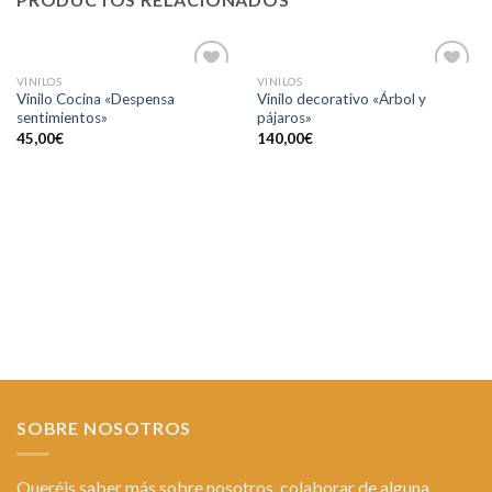
VINILOS
VINILOS
Añadir
Añadir
Vinilo Cocina «Despensa
Vinilo decorativo «Árbol y
a la
a la
sentimientos»
pájaros»
lista de
lista de
deseos
deseos
45,00
€
140,00
€
SOBRE NOSOTROS
Queréis saber más sobre nosotros, colaborar de alguna