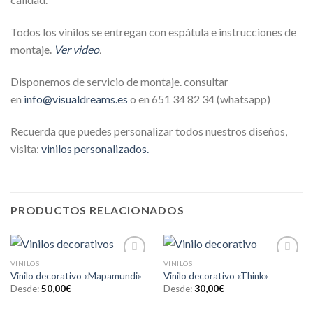
Todos los vinilos se entregan con espátula e instrucciones de
montaje.
Ver video
.
Disponemos de servicio de montaje. consultar
en
info@visualdreams.es
o en 651 34 82 34 (whatsapp)
Recuerda que puedes personalizar todos nuestros diseños,
visita:
vinilos personalizados.
PRODUCTOS RELACIONADOS
VINILOS
VINILOS
Añadir
Añadir
Vinilo decorativo «Mapamundi»
Vinilo decorativo «Think»
a la
a la
lista de
lista de
Desde:
50,00
€
Desde:
30,00
€
deseos
deseos