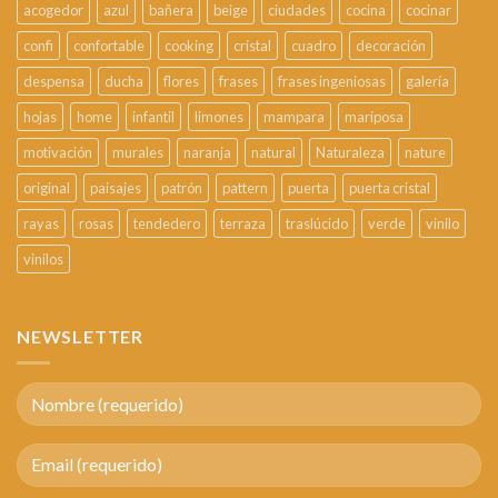
acogedor
azul
bañera
beige
ciudades
cocina
cocinar
confi
confortable
cooking
cristal
cuadro
decoración
despensa
ducha
flores
frases
frases ingeniosas
galería
hojas
home
infantil
limones
mampara
mariposa
motivación
murales
naranja
natural
Naturaleza
nature
original
paisajes
patrón
pattern
puerta
puerta cristal
rayas
rosas
tendedero
terraza
traslúcido
verde
vinilo
vinilos
NEWSLETTER