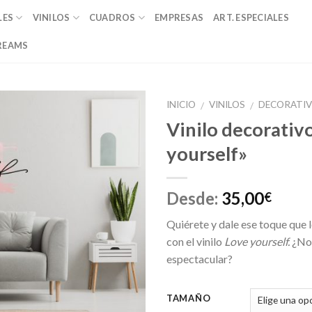
LES
VINILOS
CUADROS
EMPRESAS
ART. ESPECIALES
REAMS
INICIO
VINILOS
DECORATI
/
/
Vinilo decorativ
Añadir
yourself»
a la
lista de
deseos
Desde:
35,00
€
Quiérete y dale ese toque que l
con el vinilo
Love yourself.
¿No
espectacular?
TAMAÑO