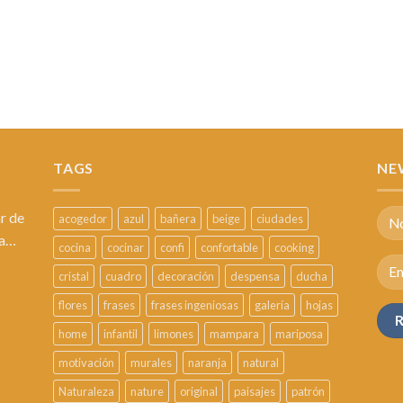
TAGS
NE
r de
acogedor
azul
bañera
beige
ciudades
sa…
cocina
cocinar
confi
confortable
cooking
cristal
cuadro
decoración
despensa
ducha
flores
frases
frases ingeniosas
galería
hojas
home
infantil
limones
mampara
mariposa
motivación
murales
naranja
natural
Naturaleza
nature
original
paisajes
patrón