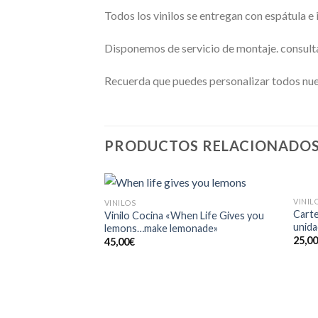
Todos los vinilos se entregan con espátula e
Disponemos de servicio de montaje. consult
Recuerda que puedes personalizar todos nues
PRODUCTOS RELACIONADO
VINIL
VINILOS
Añadir
Carte
Vinilo Cocina «When Life Gives you
a la
unida
lemons…make lemonade»
lista de
25,0
deseos
45,00
€