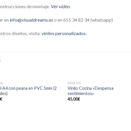
 instrucciones de montaje.
Ver video
.
ar en
info@visualdreams.es
o en 651 34 82 34 (whatsapp)
tros diseños, visita:
vinilos personalizados.
S
OS
VINILOS
Añadir
Aña
l A4 con peana en PVC 5mm (2
Vinilo Cocina «Despensa
a la
a l
des)
sentimientos»
lista de
lista
0
€
45,00
€
deseos
des