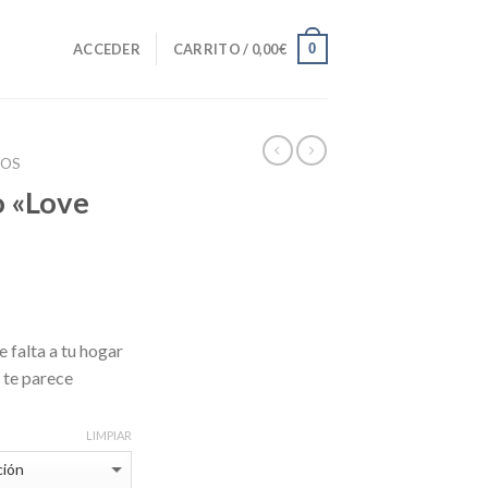
0
ACCEDER
CARRITO /
0,00
€
VOS
o «Love
e falta a tu hogar
 te parece
LIMPIAR