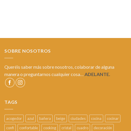
SOBRE NOSOTROS
Queréis saber más sobre nosotros, colaborar de alguna
manera o preguntarnos cualquier cosa…
ADELANTE.
TAGS
acogedor
azul
bañera
beige
ciudades
cocina
cocinar
confi
confortable
cooking
cristal
cuadro
decoración