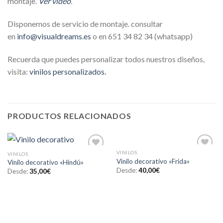
montaje.
Ver video
.
Disponemos de servicio de montaje. consultar
en
info@visualdreams.es
o en 651 34 82 34 (whatsapp)
Recuerda que puedes personalizar todos nuestros diseños,
visita:
vinilos personalizados.
PRODUCTOS RELACIONADOS
VINILOS
VINILOS
Añadir
Añadir
Vinilo decorativo «Frida»
Vinilo decorativo «Hindú»
a la
a la
Desde:
40,00
€
lista de
lista de
Desde:
35,00
€
deseos
deseos