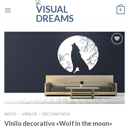
Skip
0
to
content
Añadir
a la
lista de
deseos
INICIO
VINILOS
DECORATIVOS
/
/
Vinilo decorativo «Wolf in the moon»