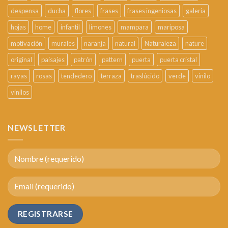
despensa
ducha
flores
frases
frases ingeniosas
galería
hojas
home
infantil
limones
mampara
mariposa
motivación
murales
naranja
natural
Naturaleza
nature
original
paisajes
patrón
pattern
puerta
puerta cristal
rayas
rosas
tendedero
terraza
traslúcido
verde
vinilo
vinilos
NEWSLETTER