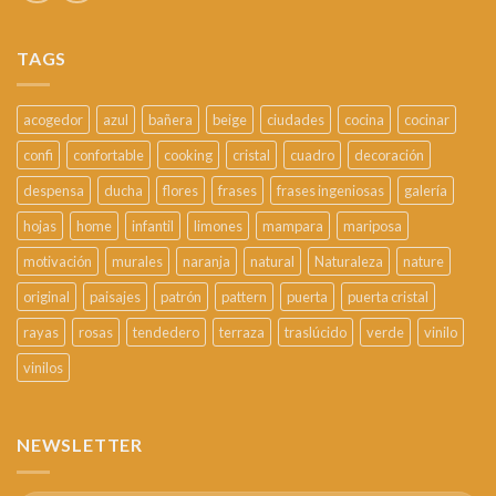
TAGS
acogedor
azul
bañera
beige
ciudades
cocina
cocinar
confi
confortable
cooking
cristal
cuadro
decoración
despensa
ducha
flores
frases
frases ingeniosas
galería
hojas
home
infantil
limones
mampara
mariposa
motivación
murales
naranja
natural
Naturaleza
nature
original
paisajes
patrón
pattern
puerta
puerta cristal
rayas
rosas
tendedero
terraza
traslúcido
verde
vinilo
vinilos
NEWSLETTER