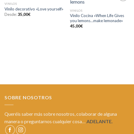
VINILOS
Añadir
Añadir
Vinilo decorativo «Love yourself»
a la
a la
VINILOS
lista de
lista de
Desde:
35,00
€
Vinilo Cocina «When Life Gives
deseos
deseos
you lemons…make lemonade»
45,00
€
SOBRE NOSOTROS
Queréis saber más sobre nosotros, colaborar de alguna
manera o preguntarnos cualquier cosa…
ADELANTE.