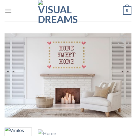
Skip
0
to
content
Añadir
a la
lista de
deseos