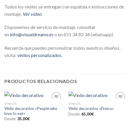
Todos los vinilos se entregan con espátula e instrucciones de
montaje.
Ver video
.
Disponemos de servicio de montaje. consultar
en
info@visualdreams.es
o en 651 34 82 34 (whatsapp)
Recuerda que puedes personalizar todos nuestros diseños,
visita:
vinilos personalizados.
PRODUCTOS RELACIONADOS
VINILOS
VINILOS
Añadir
Añadir
Vinilo decorativo «People who
Vinilo decorativo «Étnico»
a la
a la
love to eat»
lista de
lista de
Desde:
65,00
€
deseos
deseos
Desde:
35,00
€