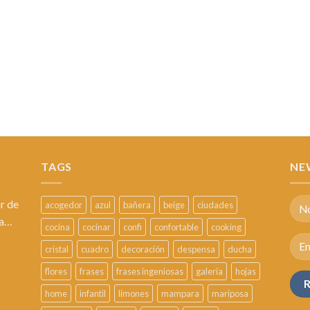
TAGS
NE
r de
acogedor
azul
bañera
beige
ciudades
sa…
cocina
cocinar
confi
confortable
cooking
cristal
cuadro
decoración
despensa
ducha
flores
frases
frases ingeniosas
galería
hojas
home
infantil
limones
mampara
mariposa