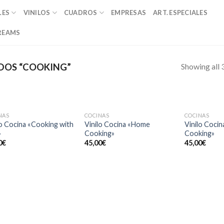
LES
VINILOS
CUADROS
EMPRESAS
ART. ESPECIALES
REAMS
Showing all 3
DOS “COOKING”
NAS
COCINAS
COCINAS
Añadir
Añadir
lo Cocina «Cooking with
Vinilo Cocina «Home
Vinilo Cocin
a la
a la
»
Cooking»
Cooking»
lista de
lista de
0
€
45,00
€
45,00
€
deseos
deseos