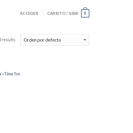
0
ACCEDER
CARRITO /
0,00
€
 results
Añadir
a «Time for
a la
lista de
deseos