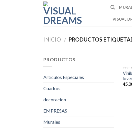
Skip
MURA
to
content
VISUAL D
INICIO
PRODUCTOS ETIQUETA
/
PRODUCTOS
COCI
Vini
Artículos Especiales
love
45,0
Cuadros
decoracion
EMPRESAS
Murales