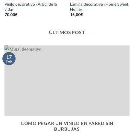
Añadir
Añadir
Vinilo decorativo «Árbol de la
Lámina decorativa «Home Sweet
a la
a la
vida»
Home»
lista de
lista de
deseos
deseos
70,00
€
15,00
€
ÚLTIMOS POST
17
Feb
CÓMO PEGAR UN VINILO EN PARED SIN
BURBUJAS