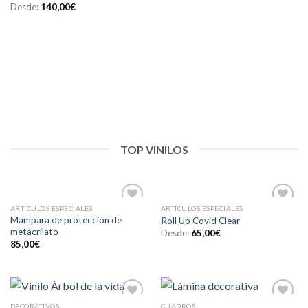
Desde:
140,00
€
TOP VINILOS
ARTÍCULOS ESPECIALES
ARTÍCULOS ESPECIALES
Añadir
Añadir
Mampara de protección de
Roll Up Covid Clear
a la
a la
metacrilato
Desde:
65,00
€
lista de
lista de
deseos
deseos
85,00
€
DECORATIVOS
CUADROS