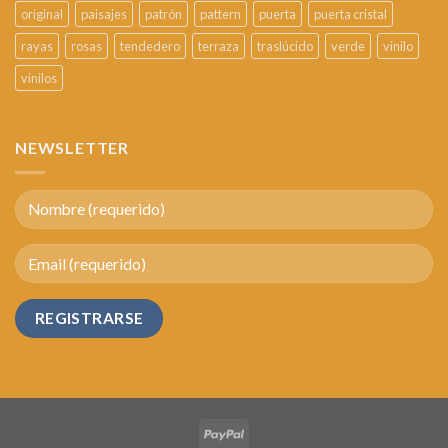
original
paisajes
patrón
pattern
puerta
puerta cristal
rayas
rosas
tendedero
terraza
traslúcido
verde
vinilo
vinilos
NEWSLETTER