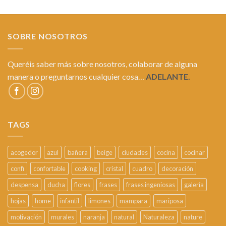
SOBRE NOSOTROS
Queréis saber más sobre nosotros, colaborar de alguna
manera o preguntarnos cualquier cosa…
ADELANTE.
TAGS
acogedor
azul
bañera
beige
ciudades
cocina
cocinar
confi
confortable
cooking
cristal
cuadro
decoración
despensa
ducha
flores
frases
frases ingeniosas
galería
hojas
home
infantil
limones
mampara
mariposa
motivación
murales
naranja
natural
Naturaleza
nature