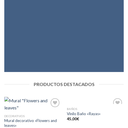
PRODUCTOS DESTACADOS
BAÑOS
Añadir
Añadir
Vinilo Baño «Rayas»
a la
a la
DECORATIVOS
45,00
€
lista de
lista de
Mural decorativo «Flowers and
deseos
deseos
leaves»