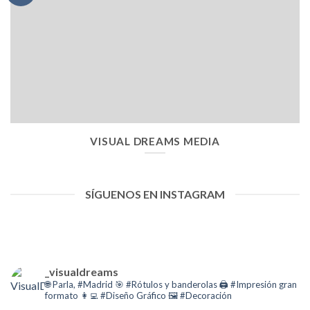
VISUAL DREAMS MEDIA
SÍGUENOS EN INSTAGRAM
_visualdreams
🌐 Parla, #Madrid
🎯 #Rótulos y banderolas
🖨 #Impresión gran
formato
👩‍💻 #Diseño Gráfico
🖼️ #Decoración