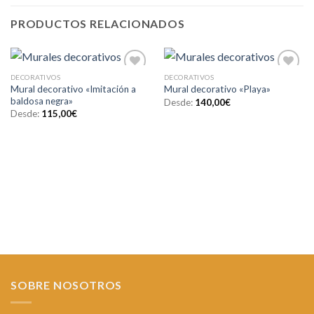
PRODUCTOS RELACIONADOS
DECORATIVOS
DECORATIVOS
Añadir
Añadir
Mural decorativo «Imitación a
Mural decorativo «Playa»
a la
a la
baldosa negra»
lista de
lista de
Desde:
140,00
€
deseos
deseos
Desde:
115,00
€
SOBRE NOSOTROS