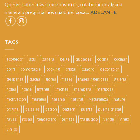
Queréis saber más sobre nosotros, colaborar de alguna
manera o preguntarnos cualquier cosa…
ADELANTE.
TAGS
acogedor
azul
bañera
beige
ciudades
cocina
cocinar
confi
confortable
cooking
cristal
cuadro
decoración
despensa
ducha
flores
frases
frases ingeniosas
galería
hojas
home
infantil
limones
mampara
mariposa
motivación
murales
naranja
natural
Naturaleza
nature
original
paisajes
patrón
pattern
puerta
puerta cristal
rayas
rosas
tendedero
terraza
traslúcido
verde
vinilo
vinilos