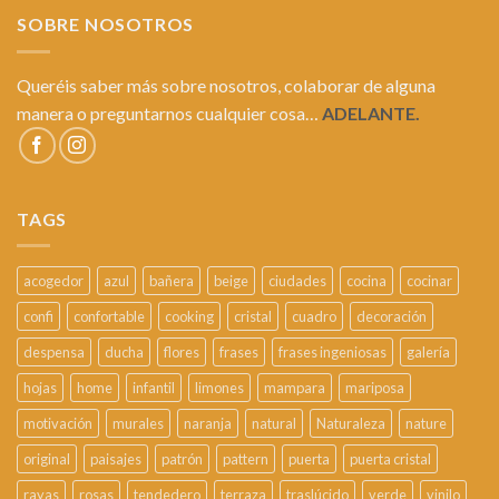
SOBRE NOSOTROS
Queréis saber más sobre nosotros, colaborar de alguna
manera o preguntarnos cualquier cosa…
ADELANTE.
TAGS
acogedor
azul
bañera
beige
ciudades
cocina
cocinar
confi
confortable
cooking
cristal
cuadro
decoración
despensa
ducha
flores
frases
frases ingeniosas
galería
hojas
home
infantil
limones
mampara
mariposa
motivación
murales
naranja
natural
Naturaleza
nature
original
paisajes
patrón
pattern
puerta
puerta cristal
rayas
rosas
tendedero
terraza
traslúcido
verde
vinilo