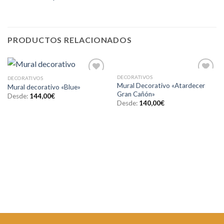
PRODUCTOS RELACIONADOS
DECORATIVOS
DECORATIVOS
Añadir
Añadir
Mural Decorativo «Atardecer
Mural decorativo «Blue»
a la
a la
Gran Cañón»
lista de
lista de
Desde:
144,00
€
deseos
deseos
Desde:
140,00
€