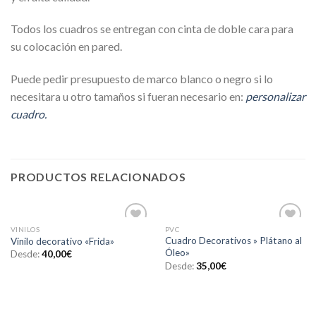
Todos los cuadros se entregan con cinta de doble cara para
su colocación en pared.
Puede pedir presupuesto de marco blanco o negro si lo
necesitara u otro tamaños si fueran necesario en:
personalizar
cuadro.
PRODUCTOS RELACIONADOS
VINILOS
PVC
Añadir
Añadir
Cuadro Decorativos » Plátano al
Vinilo decorativo «Frida»
a la
a la
Óleo»
Desde:
40,00
€
lista de
lista de
deseos
deseos
Desde:
35,00
€