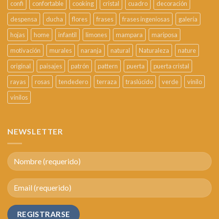
confi
confortable
cooking
cristal
cuadro
decoración
despensa
ducha
flores
frases
frases ingeniosas
galería
hojas
home
infantil
limones
mampara
mariposa
motivación
murales
naranja
natural
Naturaleza
nature
original
paisajes
patrón
pattern
puerta
puerta cristal
rayas
rosas
tendedero
terraza
traslúcido
verde
vinilo
vinilos
NEWSLETTER