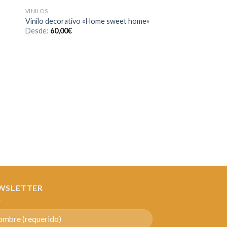
VINILOS
VINILOS
dir
Añadir
Vinilo decorativo «Á
Vinilo decorativo «Home sweet home»
a
a la
140,00
€
Desde:
60,00
€
 de
lista de
eos
deseos
WSLETTER