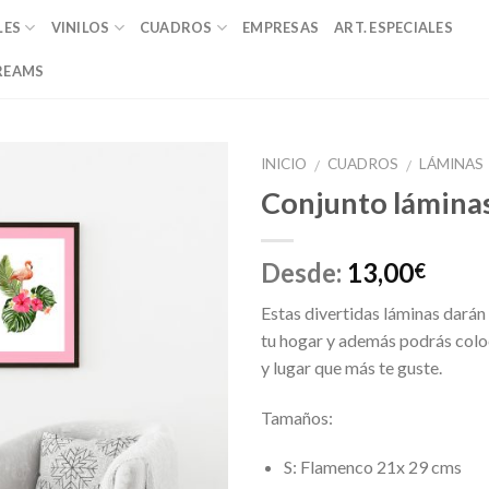
LES
VINILOS
CUADROS
EMPRESAS
ART. ESPECIALES
REAMS
INICIO
CUADROS
LÁMINAS
/
/
Conjunto lámina
Añadir
a la
lista de
Desde:
13,00
€
deseos
Estas divertidas láminas darán 
tu hogar y además podrás colo
y lugar que más te guste.
Tamaños:
S: Flamenco 21x 29 cms