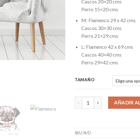
Cascos 20×20 cms
Perro 15×20 cms
M: Flamenco 29 x 42 cms
Cascos 30×30 cms
Perro 21×29 cms
L: Flamenco 42 x 69 cms
Cascos 40×40 cms
Perro 29×42 cms
TAMAÑO
AÑADIR A
SKU:
N/D