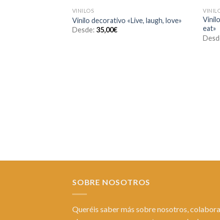
VINILOS
VINIL
Añadir
Vinil
Vinilo decorativo «Live, laugh, love»
a la
eat»
Desde:
35,00
€
lista de
deseos
Desd
SOBRE NOSOTROS
Queréis saber más sobre nosotros, colabora