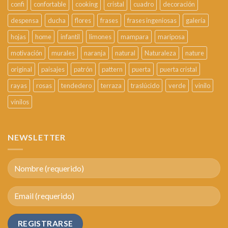
confi
confortable
cooking
cristal
cuadro
decoración
despensa
ducha
flores
frases
frases ingeniosas
galería
hojas
home
infantil
limones
mampara
mariposa
motivación
murales
naranja
natural
Naturaleza
nature
original
paisajes
patrón
pattern
puerta
puerta cristal
rayas
rosas
tendedero
terraza
traslúcido
verde
vinilo
vinilos
NEWSLETTER