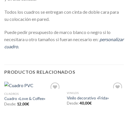
Todos los cuadros se entregan con cinta de doble cara para
su colocación en pared.
Puede pedir presupuesto de marco blanco o negro si lo
necesitara u otro tamaños si fueran necesario en:
personalizar
cuadro.
PRODUCTOS RELACIONADOS
VINILOS
CUADROS
Añadir
Añadir
Vinilo decorativo «Frida»
Cuadro «Love & Coffee»
a la
a la
Desde:
40,00
€
lista de
lista de
Desde:
12,00
€
deseos
deseos