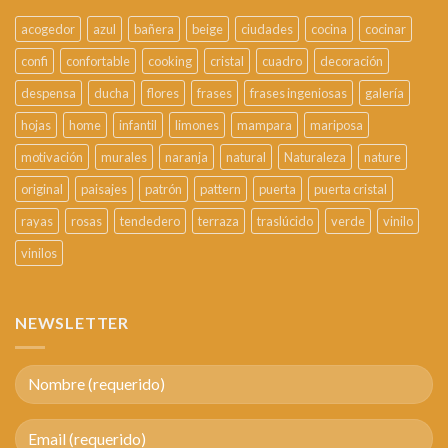
acogedor
azul
bañera
beige
ciudades
cocina
cocinar
confi
confortable
cooking
cristal
cuadro
decoración
despensa
ducha
flores
frases
frases ingeniosas
galería
hojas
home
infantil
limones
mampara
mariposa
motivación
murales
naranja
natural
Naturaleza
nature
original
paisajes
patrón
pattern
puerta
puerta cristal
rayas
rosas
tendedero
terraza
traslúcido
verde
vinilo
vinilos
NEWSLETTER