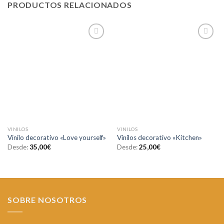
PRODUCTOS RELACIONADOS
Añadir
Añadir
a la
a la
lista de
lista de
deseos
deseos
VINILOS
VINILOS
Vinilo decorativo «Love yourself»
Vinilos decorativo «Kitchen»
Desde:
35,00
€
Desde:
25,00
€
SOBRE NOSOTROS