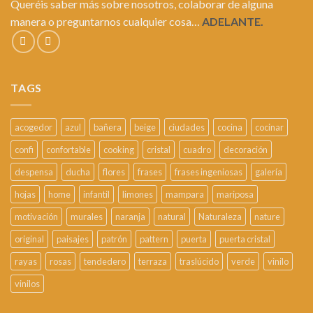
Queréis saber más sobre nosotros, colaborar de alguna
manera o preguntarnos cualquier cosa…
ADELANTE.
TAGS
acogedor
azul
bañera
beige
ciudades
cocina
cocinar
confi
confortable
cooking
cristal
cuadro
decoración
despensa
ducha
flores
frases
frases ingeniosas
galería
hojas
home
infantil
limones
mampara
mariposa
motivación
murales
naranja
natural
Naturaleza
nature
original
paisajes
patrón
pattern
puerta
puerta cristal
rayas
rosas
tendedero
terraza
traslúcido
verde
vinilo
vinilos