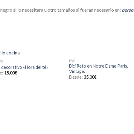
egro si lo necesitara u otro tamaños si fueran necesario en:
perso
S
PVC
OS
Añadir
Aña
Bici Reto en Notre Dame Paris,
o decorativo «Hora del té»
a la
a l
Vintage.
e:
15,00
€
lista de
lista
Desde:
35,00
€
deseos
des