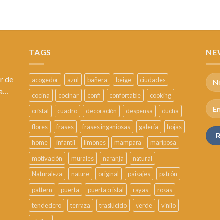
TAGS
NE
r de
acogedor
azul
bañera
beige
ciudades
sa…
cocina
cocinar
confi
confortable
cooking
cristal
cuadro
decoración
despensa
ducha
flores
frases
frases ingeniosas
galería
hojas
home
infantil
limones
mampara
mariposa
motivación
murales
naranja
natural
Naturaleza
nature
original
paisajes
patrón
pattern
puerta
puerta cristal
rayas
rosas
tendedero
terraza
traslúcido
verde
vinilo