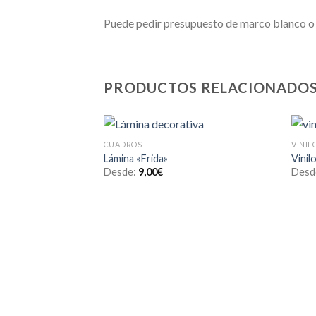
Puede pedir presupuesto de marco blanco o n
PRODUCTOS RELACIONADO
CUADROS
VINIL
Añadir
Lámina «Frida»
Vinil
a la
Desde:
9,00
€
Desd
lista de
deseos