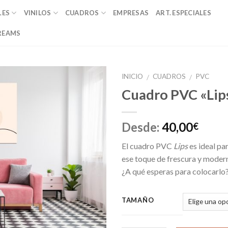
LES
VINILOS
CUADROS
EMPRESAS
ART. ESPECIALES
REAMS
INICIO
CUADROS
PVC
/
/
Cuadro PVC «Lip
Añadir
a la
lista de
Desde:
40,00
€
deseos
El cuadro PVC
Lips
es ideal par
ese toque de frescura y modern
¿A qué esperas para colocarlo
TAMAÑO