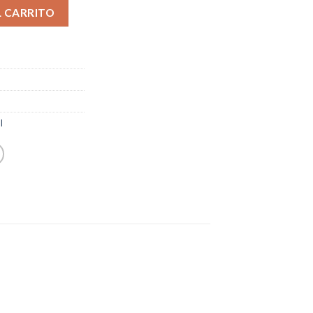
L CARRITO
l