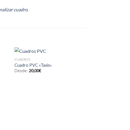
nalizar cuadro.
CUADROS
VINILOS
dir
Añadir
Cuadro PVC «Taxis»
Vinilo decorativo «C
a
a la
Desde:
20,00
€
Desde:
20,00
€
 de
lista de
eos
deseos