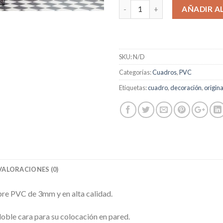
AÑADIR A
SKU:
N/D
Categorías:
Cuadros
,
PVC
Etiquetas:
cuadro
,
decoración
,
origina
VALORACIONES (0)
re PVC de 3mm y en alta calidad.
doble cara para su colocación en pared.