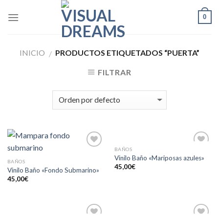
Skip
0
to
content
INICIO
PRODUCTOS ETIQUETADOS “PUERTA”
/
FILTRAR
BAÑOS
Añadir
Añadir
Vinilo Baño «Mariposas azules»
a la
a la
BAÑOS
45,00
€
lista de
lista de
Vinilo Baño «Fondo Submarino»
deseos
deseos
45,00
€