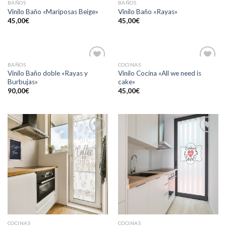
BAÑOS
BAÑOS
Añadir
Añadir
Vinilo Baño «Mariposas Beige»
Vinilo Baño «Rayas»
a la
a la
45,00
€
45,00
€
lista de
lista de
deseos
deseos
BAÑOS
COCINAS
Añadir
Añadir
Vinilo Baño doble «Rayas y
Vinilo Cocina «All we need is
a la
a la
Burbujas»
cake»
lista de
lista de
deseos
deseos
90,00
€
45,00
€
Añadir
Añadir
a la
a la
lista de
lista de
deseos
deseos
COCINAS
COCINAS