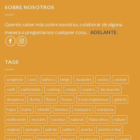
SOBRE NOSOTROS
Queréis saber más sobre nosotros, colaborar de alguna
manera o preguntarnos cualquier cosa…
ADELANTE.
TAGS
acogedor
azul
bañera
beige
ciudades
cocina
cocinar
confi
confortable
cooking
cristal
cuadro
decoración
despensa
ducha
flores
frases
frases ingeniosas
galería
hojas
home
infantil
limones
mampara
mariposa
motivación
murales
naranja
natural
Naturaleza
nature
original
paisajes
patrón
pattern
puerta
puerta cristal
rayas
rosas
tendedero
terraza
traslúcido
verde
vinilo