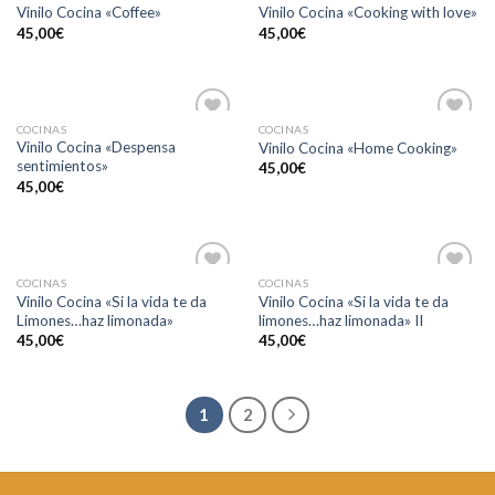
Vinilo Cocina «Coffee»
Vinilo Cocina «Cooking with love»
45,00
€
45,00
€
COCINAS
COCINAS
Añadir
Añadir
Vinilo Cocina «Despensa
Vinilo Cocina «Home Cooking»
a la
a la
sentimientos»
45,00
€
lista de
lista de
deseos
deseos
45,00
€
COCINAS
COCINAS
Añadir
Añadir
Vinilo Cocina «Si la vida te da
Vinilo Cocina «Si la vida te da
a la
a la
Limones…haz limonada»
limones…haz limonada» II
lista de
lista de
deseos
deseos
45,00
€
45,00
€
1
2