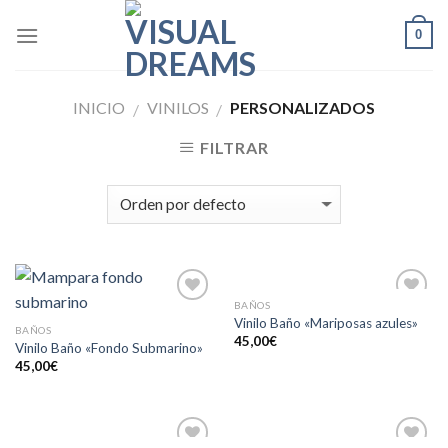
Skip
0
to
content
INICIO
VINILOS
PERSONALIZADOS
/
/
FILTRAR
BAÑOS
Añadir
Añadir
Vinilo Baño «Mariposas azules»
a la
a la
BAÑOS
45,00
€
lista de
lista de
Vinilo Baño «Fondo Submarino»
deseos
deseos
45,00
€