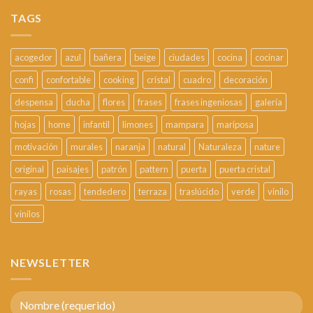
TAGS
acogedor
azul
bañera
beige
ciudades
cocina
cocinar
confi
confortable
cooking
cristal
cuadro
decoración
despensa
ducha
flores
frases
frases ingeniosas
galería
hojas
home
infantil
limones
mampara
mariposa
motivación
murales
naranja
natural
Naturaleza
nature
original
paisajes
patrón
pattern
puerta
puerta cristal
rayas
rosas
tendedero
terraza
traslúcido
verde
vinilo
vinilos
NEWSLETTER