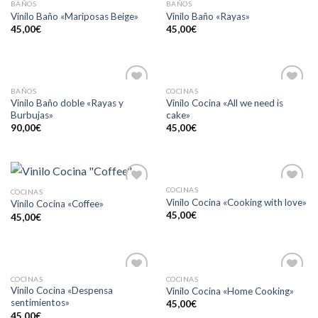
BAÑOS
BAÑOS
Añadir
Añadir
Vinilo Baño «Mariposas Beige»
Vinilo Baño «Rayas»
a la
a la
45,00
€
45,00
€
lista de
lista de
deseos
deseos
BAÑOS
COCINAS
Añadir
Añadir
Vinilo Baño doble «Rayas y
Vinilo Cocina «All we need is
a la
a la
Burbujas»
cake»
lista de
lista de
deseos
deseos
90,00
€
45,00
€
COCINAS
COCINAS
Añadir
Añadir
Vinilo Cocina «Cooking with love»
Vinilo Cocina «Coffee»
a la
a la
45,00
€
lista de
lista de
45,00
€
deseos
deseos
COCINAS
COCINAS
Añadir
Añadir
Vinilo Cocina «Despensa
Vinilo Cocina «Home Cooking»
a la
a la
sentimientos»
45,00
€
lista de
lista de
deseos
deseos
45,00
€