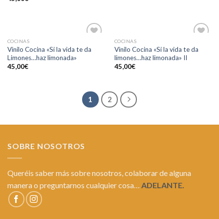
COCINAS
COCINAS
Añadir
Añadir
Vinilo Cocina «Si la vida te da
Vinilo Cocina «Si la vida te da
a la
a la
Limones…haz limonada»
limones…haz limonada» II
lista de
lista de
deseos
deseos
45,00
€
45,00
€
1
2
SOBRE NOSOTROS
Queréis saber más sobre nosotros, colaborar de alguna
manera o preguntarnos cualquier cosa…
ADELANTE.