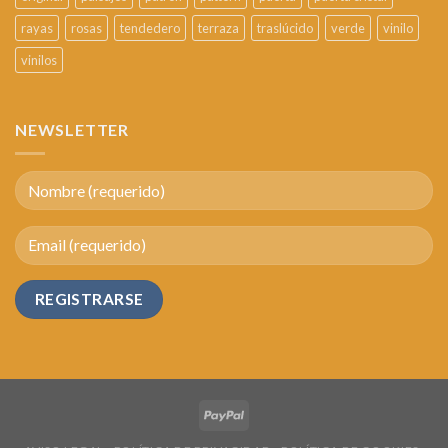
rayas
rosas
tendedero
terraza
traslúcido
verde
vinilo
vinilos
NEWSLETTER