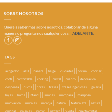
SOBRE NOSOTROS
Queréis saber más sobre nosotros, colaborar de alguna
manera o preguntarnos cualquier cosa…
ADELANTE.
TAGS
acogedor
azul
bañera
beige
ciudades
cocina
cocinar
confi
confortable
cooking
cristal
cuadro
decoración
despensa
ducha
flores
frases
frases ingeniosas
galería
hojas
home
infantil
limones
mampara
mariposa
motivación
murales
naranja
natural
Naturaleza
nature
original
paisajes
patrón
pattern
puerta
puerta cristal