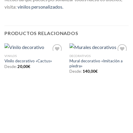
visita:
vinilos personalizados.
PRODUCTOS RELACIONADOS
VINILOS
DECORATIVOS
Añadir
Añadir
Mural decorativo «Imitación a
Vinilo decorativo «Cactus»
a la
a la
piedra»
lista de
lista de
Desde:
20,00
€
deseos
deseos
Desde:
140,00
€