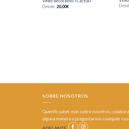
Vinil
Vinilo decorativo «Cactus»
a la
Desd
Desde:
20,00
€
lista de
deseos
SOBRE NOSOTROS
Queréis saber más sobre nosotros, colabora
alguna manera o preguntarnos cualquier co
ADELANTE.