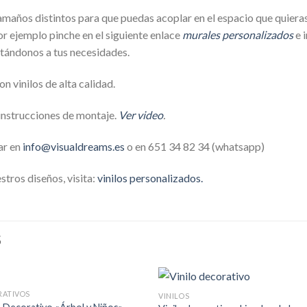
maños distintos para que puedas acoplar en el espacio que quieras.
r ejemplo pinche en el siguiente enlace
murales personalizados
e 
tándonos a tus necesidades.
 vinilos de alta calidad.
 instrucciones de montaje.
Ver video
.
ar en
info@visualdreams.es
o en 651 34 82 34 (whatsapp)
tros diseños, visita:
vinilos personalizados.
S
RATIVOS
VINILOS
Añadir
Aña