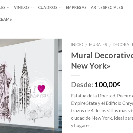
LES
VINILOS
CUADROS
EMPRESAS
ART. ESPECIALES
REAMS
INICIO
MURALES
DECORAT
/
/
Mural Decorativo
Añadir
New York»
a la
lista de
deseos
Desde:
100,00
€
Estatua de la Libertad, Puente 
Empire State y el Edificio Chrys
trazos de 4 de los sitios mas vi
ciudad de New York. Ideal para 
y hogares.