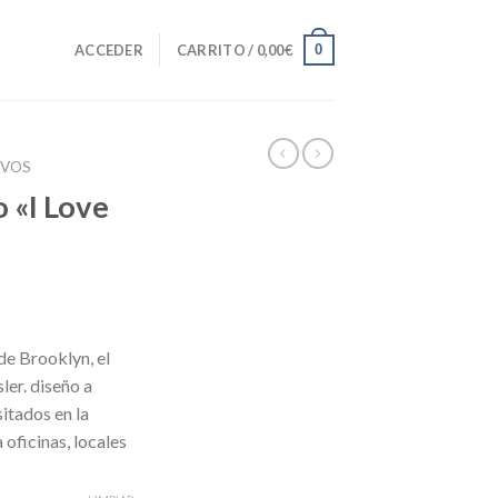
0
ACCEDER
CARRITO /
0,00
€
IVOS
 «I Love
de Brooklyn, el
ler. diseño a
sitados en la
oficinas, locales