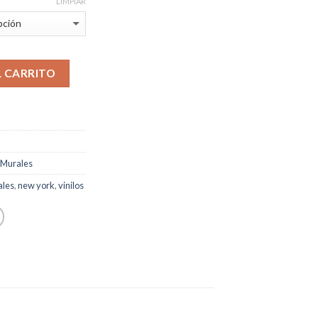
LIMPIAR
L CARRITO
Murales
ales
,
new york
,
vinilos