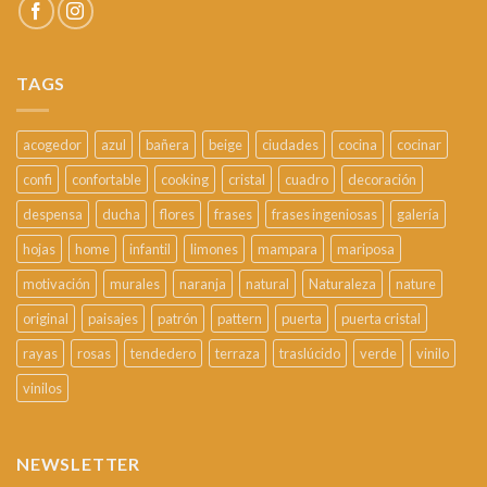
TAGS
acogedor
azul
bañera
beige
ciudades
cocina
cocinar
confi
confortable
cooking
cristal
cuadro
decoración
despensa
ducha
flores
frases
frases ingeniosas
galería
hojas
home
infantil
limones
mampara
mariposa
motivación
murales
naranja
natural
Naturaleza
nature
original
paisajes
patrón
pattern
puerta
puerta cristal
rayas
rosas
tendedero
terraza
traslúcido
verde
vinilo
vinilos
NEWSLETTER