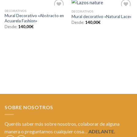
DECORATIVOS
DECORATIVOS
Añadir
Añadir
Mural Decorativo «Abstracto en
Mural decorativo «Natural Lace»
a la
a la
Acuarela Fashion»
lista de
lista de
Desde:
140,00
€
deseos
deseos
Desde:
140,00
€
SOBRE NOSOTROS
Queréis saber más sobre nosotros, colaborar de alguna
manera o preguntarnos cualquier cosa…
ADELANTE.