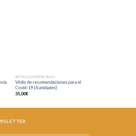
dir
Añadir
a
a la
 de
lista de
eos
deseos
ARTÍCULOS ESPECIALES
ARTÍCULOS ESPECIALES
ncia
Vinilo de recomendaciones para el
Mampara para vehícu
Covid-19 (4 unidades)
80,00
€
35,00
€
WSLETTER