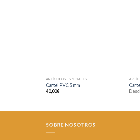
Añadir
a la
lista de
deseos
ARTÍCULOS ESPECIALES
ARTÍC
Cartel PVC 5 mm
Cart
40,00
€
Desd
SOBRE NOSOTROS