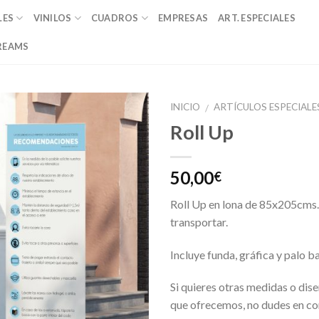
LES
VINILOS
CUADROS
EMPRESAS
ART. ESPECIALES
REAMS
INICIO
ARTÍCULOS ESPECIALE
/
Roll Up
Añadir
a la
lista de
50,00
€
deseos
Roll Up en lona de 85x205cms.
transportar.
Incluye funda, gráfica y palo b
Si quieres otras medidas o dise
que ofrecemos, no dudes en co