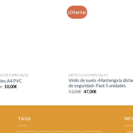
¡Oferta!
Añadir
Aña
a la
a l
lista de
lista
deseos
des
ULOS ESPECIALES
ARTÍCULOS ESPECIALES
Vinilo de suelo «Mantenga la dista
eles A4 PVC
de seguridad» Pack 5 unidades
e:
10,00
€
53,00
€
47,00
€
TAGS
NE