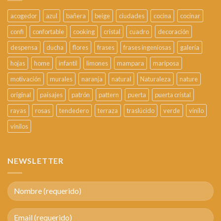
acogedor
azul
bañera
beige
ciudades
cocina
cocinar
confi
confortable
cooking
cristal
cuadro
decoración
despensa
ducha
flores
frases
frases ingeniosas
galería
hojas
home
infantil
limones
mampara
mariposa
motivación
murales
naranja
natural
Naturaleza
nature
original
paisajes
patrón
pattern
puerta
puerta cristal
rayas
rosas
tendedero
terraza
traslúcido
verde
vinilo
vinilos
NEWSLETTER