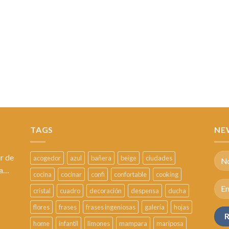
TAGS
NE
r de
acogedor
azul
bañera
beige
ciudades
sa…
cocina
cocinar
confi
confortable
cooking
cristal
cuadro
decoración
despensa
ducha
flores
frases
frases ingeniosas
galería
hojas
home
infantil
limones
mampara
mariposa