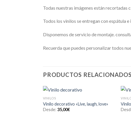
Todas nuestras imágenes están recortadas con
Todos los vinilos se entregan con espátula e
Disponemos de servicio de montaje. consult
Recuerda que puedes personalizar todos nues
PRODUCTOS RELACIONADO
VINILOS
VINIL
Añadir
Vinilo decorativo «Live, laugh, love»
Vinil
a la
Desde:
35,00
€
Desd
lista de
deseos