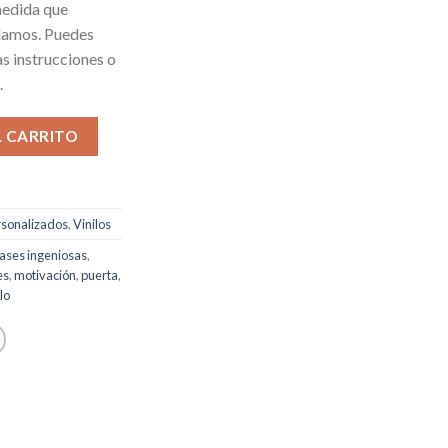
medida que
udamos. Puedes
as instrucciones o
.
L CARRITO
rsonalizados
,
Vinilos
rases ingeniosas
,
es
,
motivación
,
puerta
,
lo