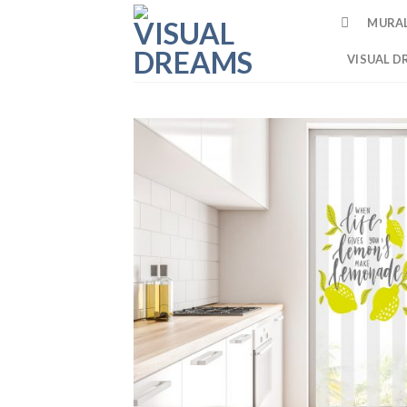
Skip
MURA
to
content
VISUAL D