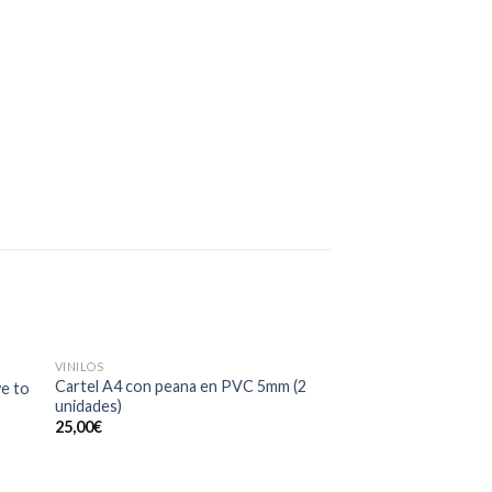
VINILOS
VINILOS
dir
Añadir
Cartel A4 con peana en PVC 5mm (2
ve to
Vinilo decorativo 
a
a la
unidades)
Desde:
60,00
€
 de
lista de
25,00
€
eos
deseos