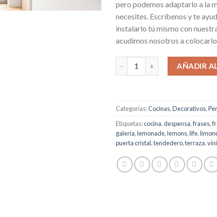
pero podemos adaptarlo a la 
necesites. Escríbenos y te ay
instalarlo tú mismo con nuestr
acudimos nosotros a colocarlo
AÑADIR A
Categorías:
Cocinas
,
Decorativos
,
Pe
Etiquetas:
cocina
,
despensa
,
frases
,
f
galería
,
lemonade
,
lemons
,
life
,
limon
puerta cristal
,
tendedero
,
terraza
,
vini