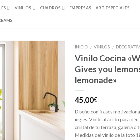
LES
VINILOS
CUADROS
EMPRESAS
ART. ESPECIALES
REAMS
INICIO
VINILOS
DECORATI
/
/
Vinilo Cocina «W
Añadir
Gives you lemo
a la
lista de
lemonade»
deseos
45,00
€
Diseño con frases motivacional
inglés. Vinilo al ácido para dec
cristal de tu terraza, galería o
Medidas del vinilo de la foto 