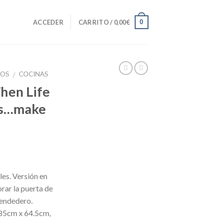
0
ACCEDER
CARRITO /
0,00
€
VOS
COCINAS
/
hen Life
ns…make
es. Versión en
orar la puerta de
 tendedero.
185cm x 64.5cm,