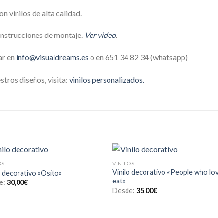
 vinilos de alta calidad.
 instrucciones de montaje.
Ver video
.
ar en
info@visualdreams.es
o en 651 34 82 34 (whatsapp)
tros diseños, visita:
vinilos personalizados.
S
OS
VINILOS
Añadir
Aña
Vinilo decorativo «People who lo
o decorativo «Osito»
a la
a l
eat»
e:
30,00
€
lista de
lista
deseos
des
Desde:
35,00
€