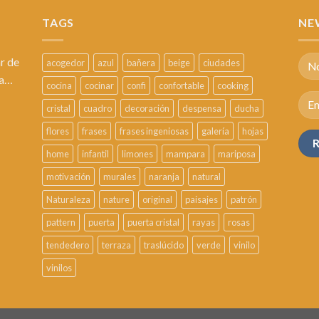
TAGS
NE
r de
acogedor
azul
bañera
beige
ciudades
sa…
cocina
cocinar
confi
confortable
cooking
cristal
cuadro
decoración
despensa
ducha
flores
frases
frases ingeniosas
galería
hojas
home
infantil
limones
mampara
mariposa
motivación
murales
naranja
natural
Naturaleza
nature
original
paisajes
patrón
pattern
puerta
puerta cristal
rayas
rosas
tendedero
terraza
traslúcido
verde
vinilo
vinilos