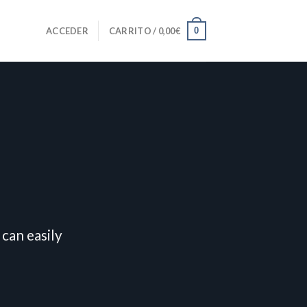
0
ACCEDER
CARRITO /
0,00
€
can easily