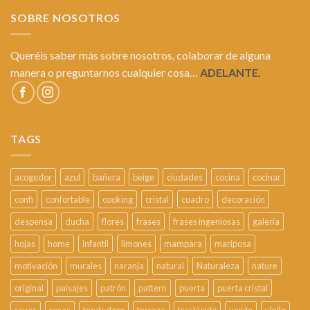
SOBRE NOSOTROS
Queréis saber más sobre nosotros, colaborar de alguna
manera o preguntarnos cualquier cosa…
ADELANTE.
TAGS
acogedor
azul
bañera
beige
ciudades
cocina
cocinar
confi
confortable
cooking
cristal
cuadro
decoración
despensa
ducha
flores
frases
frases ingeniosas
galería
hojas
home
infantil
limones
mampara
mariposa
motivación
murales
naranja
natural
Naturaleza
nature
original
paisajes
patrón
pattern
puerta
puerta cristal