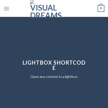
Skip
0
to
content
LIGHTBOX SHORTCOD
E
Open any content in a lightbox