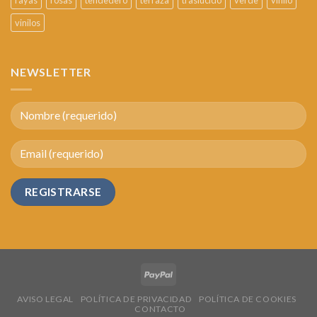
rayas
rosas
tendedero
terraza
traslúcido
verde
vinilo
vinilos
NEWSLETTER
AVISO LEGAL
POLÍTICA DE PRIVACIDAD
POLÍTICA DE COOKIES
CONTACTO