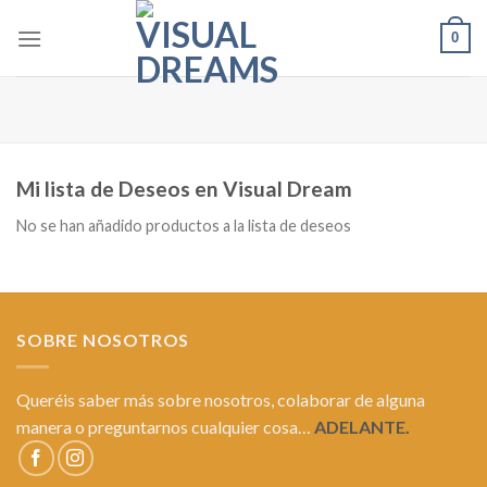
Skip
0
to
content
Mi lista de Deseos en Visual Dream
No se han añadido productos a la lista de deseos
SOBRE NOSOTROS
Queréis saber más sobre nosotros, colaborar de alguna
manera o preguntarnos cualquier cosa…
ADELANTE.