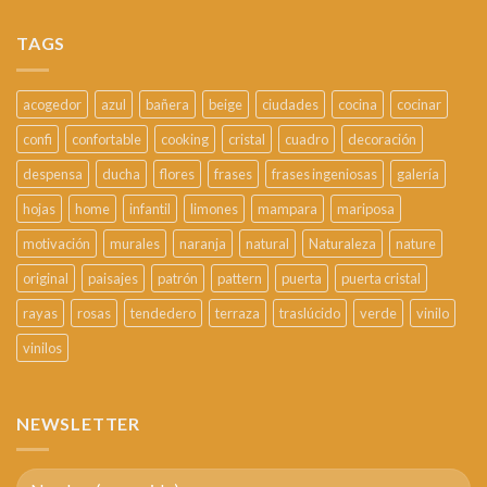
TAGS
acogedor
azul
bañera
beige
ciudades
cocina
cocinar
confi
confortable
cooking
cristal
cuadro
decoración
despensa
ducha
flores
frases
frases ingeniosas
galería
hojas
home
infantil
limones
mampara
mariposa
motivación
murales
naranja
natural
Naturaleza
nature
original
paisajes
patrón
pattern
puerta
puerta cristal
rayas
rosas
tendedero
terraza
traslúcido
verde
vinilo
vinilos
NEWSLETTER