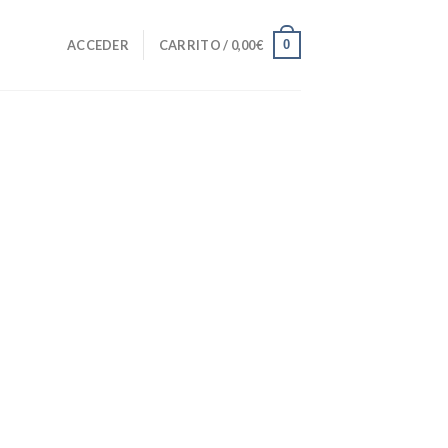
0
ACCEDER
CARRITO /
0,00
€