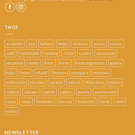
TAGS
acogedor
azul
bañera
beige
ciudades
cocina
cocinar
confi
confortable
cooking
cristal
cuadro
decoración
despensa
ducha
flores
frases
frases ingeniosas
galería
hojas
home
infantil
limones
mampara
mariposa
motivación
murales
naranja
natural
Naturaleza
nature
original
paisajes
patrón
pattern
puerta
puerta cristal
rayas
rosas
tendedero
terraza
traslúcido
verde
vinilo
vinilos
NEWSLETTER