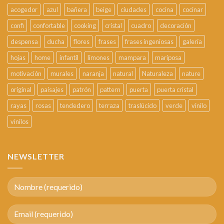
acogedor
azul
bañera
beige
ciudades
cocina
cocinar
confi
confortable
cooking
cristal
cuadro
decoración
despensa
ducha
flores
frases
frases ingeniosas
galería
hojas
home
infantil
limones
mampara
mariposa
motivación
murales
naranja
natural
Naturaleza
nature
original
paisajes
patrón
pattern
puerta
puerta cristal
rayas
rosas
tendedero
terraza
traslúcido
verde
vinilo
vinilos
NEWSLETTER