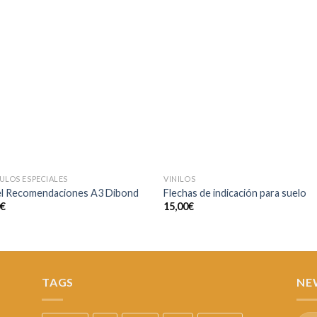
Añadir
Aña
a la
a l
lista de
lista
deseos
des
ULOS ESPECIALES
VINILOS
el Recomendaciones A3 Dibond
Flechas de indicación para suelo
0
€
15,00
€
TAGS
NE