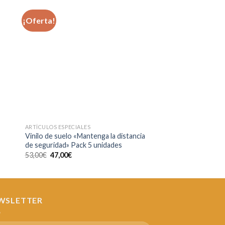
¡Oferta!
dir
Añadir
a
a la
 de
lista de
eos
deseos
ARTÍCULOS ESPECIALES
ARTÍCULOS ESPECIALES
Vinilo de suelo «Mantenga la distancia
Foam con peana
de seguridad» Pack 5 unidades
45,00
€
53,00
€
47,00
€
WSLETTER