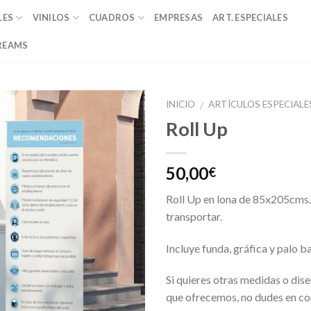
LES
VINILOS
CUADROS
EMPRESAS
ART. ESPECIALES
REAMS
INICIO
ARTÍCULOS ESPECIALE
/
Roll Up
Añadir
a la
lista de
50,00
€
deseos
Roll Up en lona de 85x205cms.
transportar.
Incluye funda, gráfica y palo b
Si quieres otras medidas o dise
que ofrecemos, no dudes en co