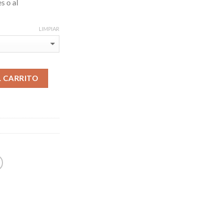
s o al
LIMPIAR
L CARRITO