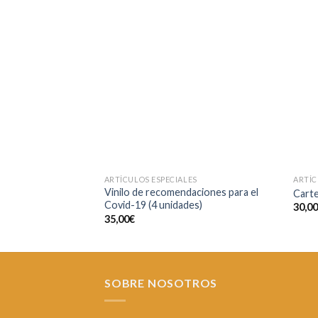
Añadir
a la
lista de
deseos
ARTÍCULOS ESPECIALES
ARTÍC
Vinilo de recomendaciones para el
Cart
Covid-19 (4 unidades)
30,0
35,00
€
SOBRE NOSOTROS