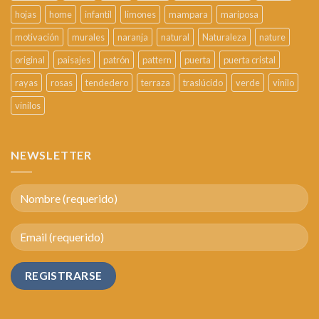
hojas
home
infantil
limones
mampara
mariposa
motivación
murales
naranja
natural
Naturaleza
nature
original
paisajes
patrón
pattern
puerta
puerta cristal
rayas
rosas
tendedero
terraza
traslúcido
verde
vinilo
vinilos
NEWSLETTER