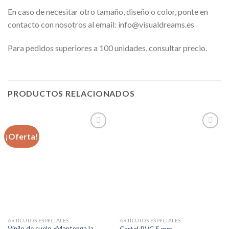
En caso de necesitar otro tamaño, diseño o color, ponte en
contacto con nosotros al email: info@visualdreams.es
Para pedidos superiores a 100 unidades, consultar precio.
PRODUCTOS RELACIONADOS
¡Oferta!
Añadir
Añadir
a la
a la
lista de
lista de
deseos
deseos
ARTÍCULOS ESPECIALES
ARTÍCULOS ESPECIALES
Vinilo de suelo «Mantenga la
Cartel PVC 5 mm