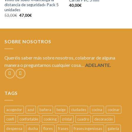
distancia de seguridad» Pack 5
40,00
€
unidades
53,00
€
47,00
€
SOBRE NOSOTROS
Queréis saber más sobre nosotros, colaborar de alguna
manera o preguntarnos cualquier cosa…
ADELANTE.
TAGS
acogedor
azul
bañera
beige
ciudades
cocina
cocinar
confi
confortable
cooking
cristal
cuadro
decoración
despensa
ducha
flores
frases
frases ingeniosas
galería