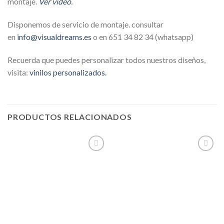
montaje.
Ver video
.
Disponemos de servicio de montaje. consultar
en
info@visualdreams.es
o en 651 34 82 34 (whatsapp)
Recuerda que puedes personalizar todos nuestros diseños,
visita:
vinilos personalizados.
PRODUCTOS RELACIONADOS
Añadir
Añadir
a la
a la
lista de
lista de
deseos
deseos