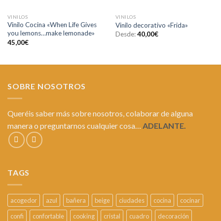
VINILOS
VINILOS
Vinilo Cocina «When Life Gives
Vinilo decorativo «Frida»
you lemons…make lemonade»
Desde:
40,00
€
45,00
€
SOBRE NOSOTROS
Queréis saber más sobre nosotros, colaborar de alguna
manera o preguntarnos cualquier cosa…
ADELANTE.
TAGS
acogedor
azul
bañera
beige
ciudades
cocina
cocinar
confi
confortable
cooking
cristal
cuadro
decoración