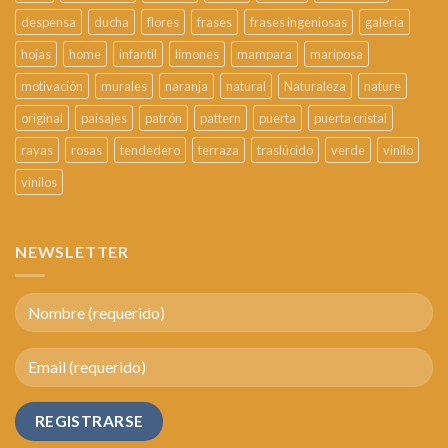
despensa
ducha
flores
frases
frases ingeniosas
galería
hojas
home
infantil
limones
mampara
mariposa
motivación
murales
naranja
natural
Naturaleza
nature
original
paisajes
patrón
pattern
puerta
puerta cristal
rayas
rosas
tendedero
terraza
traslúcido
verde
vinilo
vinilos
NEWSLETTER