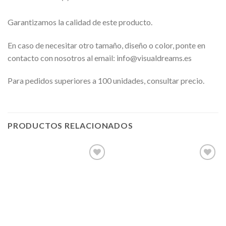
Garantizamos la calidad de este producto.
En caso de necesitar otro tamaño, diseño o color, ponte en
contacto con nosotros al email: info@visualdreams.es
Para pedidos superiores a 100 unidades, consultar precio.
PRODUCTOS RELACIONADOS
Añadir
Añadir
a la
a la
lista de
lista de
deseos
deseos