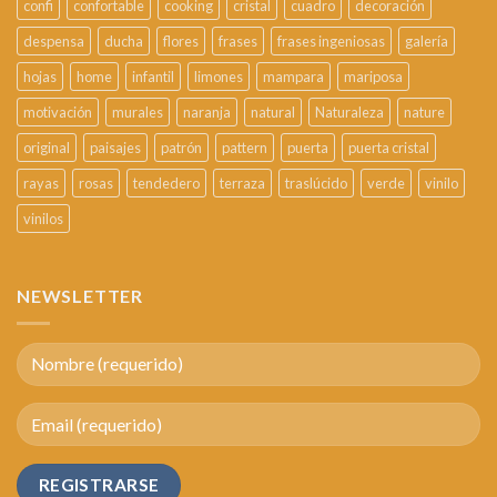
confi
confortable
cooking
cristal
cuadro
decoración
despensa
ducha
flores
frases
frases ingeniosas
galería
hojas
home
infantil
limones
mampara
mariposa
motivación
murales
naranja
natural
Naturaleza
nature
original
paisajes
patrón
pattern
puerta
puerta cristal
rayas
rosas
tendedero
terraza
traslúcido
verde
vinilo
vinilos
NEWSLETTER