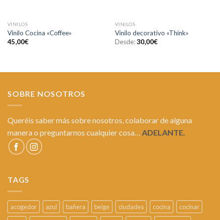
VINILOS
VINILOS
Vinilo Cocina «Coffee»
Vinilo decorativo «Think»
45,00
€
Desde:
30,00
€
SOBRE NOSOTROS
Queréis saber más sobre nosotros, colaborar de alguna
manera o preguntarnos cualquier cosa…
ADELANTE.
TAGS
acogedor
azul
bañera
beige
ciudades
cocina
cocinar