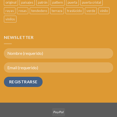
original
paisajes
patrón
pattern
puerta
puerta cristal
rayas
rosas
tendedero
terraza
traslúcido
verde
vinilo
vinilos
NEWSLETTER