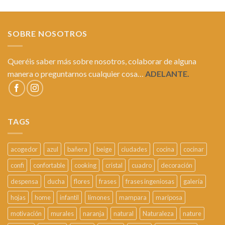
SOBRE NOSOTROS
Queréis saber más sobre nosotros, colaborar de alguna
manera o preguntarnos cualquier cosa…
ADELANTE.
TAGS
acogedor
azul
bañera
beige
ciudades
cocina
cocinar
confi
confortable
cooking
cristal
cuadro
decoración
despensa
ducha
flores
frases
frases ingeniosas
galería
hojas
home
infantil
limones
mampara
mariposa
motivación
murales
naranja
natural
Naturaleza
nature