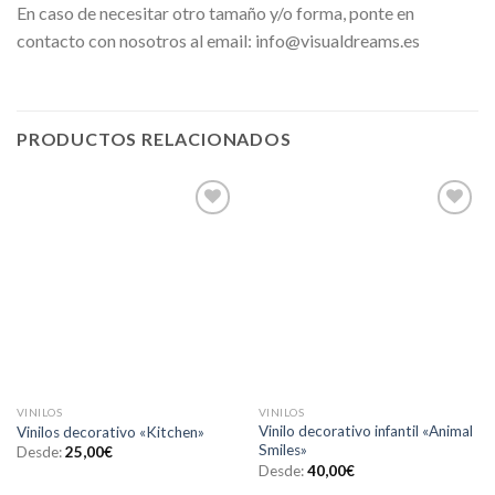
En caso de necesitar otro tamaño y/o forma, ponte en
contacto con nosotros al email: info@visualdreams.es
PRODUCTOS RELACIONADOS
Añadir
Añadir
a la
a la
lista de
lista de
deseos
deseos
VINILOS
VINILOS
Vinilo decorativo infantil «Animal
Vinilos decorativo «Kitchen»
Smiles»
Desde:
25,00
€
Desde:
40,00
€