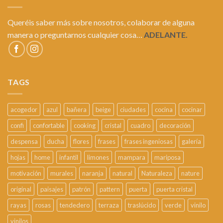
Queréis saber más sobre nosotros, colaborar de alguna
manera o preguntarnos cualquier cosa…
ADELANTE.
TAGS
acogedor
azul
bañera
beige
ciudades
cocina
cocinar
confi
confortable
cooking
cristal
cuadro
decoración
despensa
ducha
flores
frases
frases ingeniosas
galería
hojas
home
infantil
limones
mampara
mariposa
motivación
murales
naranja
natural
Naturaleza
nature
original
paisajes
patrón
pattern
puerta
puerta cristal
rayas
rosas
tendedero
terraza
traslúcido
verde
vinilo
vinilos