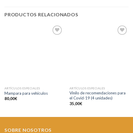
PRODUCTOS RELACIONADOS
Añadir
Añadir
a la
a la
lista de
lista de
deseos
deseos
ARTÍCULOS ESPECIALES
ARTÍCULOS ESPECIALES
Vinilo de recomendaciones para
Mampara para vehículos
el Covid-19 (4 unidades)
80,00
€
35,00
€
SOBRE NOSOTROS