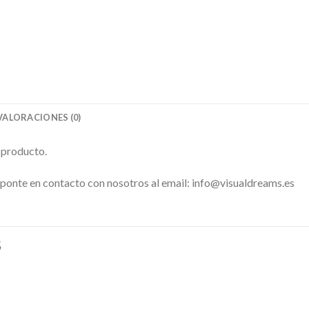
VALORACIONES (0)
 producto.
 ponte en contacto con nosotros al email: info@visualdreams.es
S
Añadir
Aña