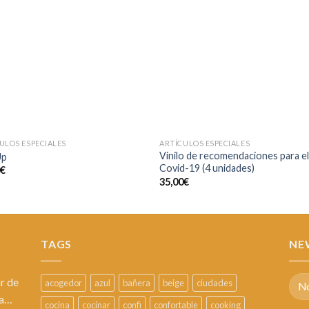
a la
a l
lista de
lista
deseos
des
ULOS ESPECIALES
ARTÍCULOS ESPECIALES
Vinilo de recomendaciones para e
Up
Covid-19 (4 unidades)
0
€
35,00
€
TAGS
NE
r de
acogedor
azul
bañera
beige
ciudades
sa…
cocina
cocinar
confi
confortable
cooking