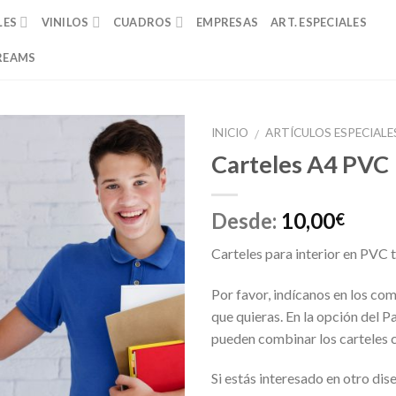
LES
VINILOS
CUADROS
EMPRESAS
ART. ESPECIALES
REAMS
INICIO
ARTÍCULOS ESPECIALE
/
Carteles A4 PVC
Añadir
a la
lista de
Desde:
10,00
€
deseos
Carteles para interior en PVC
Por favor, indícanos en los com
que quieras. En la opción del P
pueden combinar los carteles 
Si estás interesado en otro dis