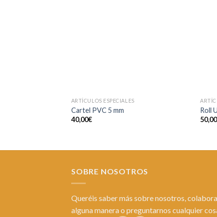
a la
lista de
deseos
ARTÍCULOS ESPECIALES
ARTÍC
Cartel PVC 5 mm
Roll 
40,00
€
50,0
SOBRE NOSOTROS
Queréis saber más sobre nosotros, colabora
alguna manera o preguntarnos cualquier co