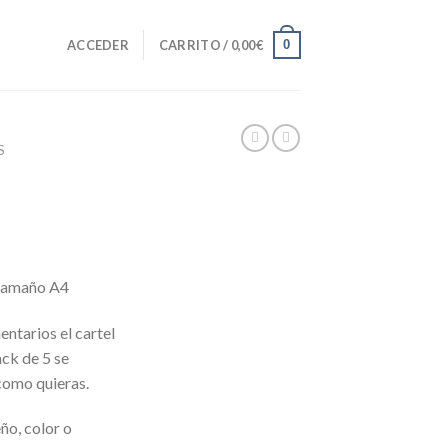
0
ACCEDER
CARRITO /
0,00
€
S
 tamaño A4
entarios el cartel
ack de 5 se
como quieras.
eño, color o