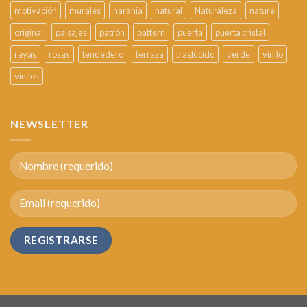
motivación
murales
naranja
natural
Naturaleza
nature
original
paisajes
patrón
pattern
puerta
puerta cristal
rayas
rosas
tendedero
terraza
traslúcido
verde
vinilo
vinilos
NEWSLETTER