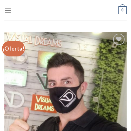
Skip
0
to
content
¡Oferta!
Añadir
a la
lista de
deseos