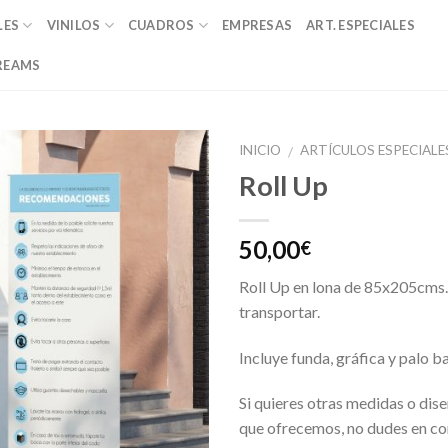
LES
VINILOS
CUADROS
EMPRESAS
ART. ESPECIALES
REAMS
INICIO
ARTÍCULOS ESPECIALE
/
Roll Up
Añadir
a la
lista de
50,00
€
deseos
Roll Up en lona de 85x205cms.
transportar.
Incluye funda, gráfica y palo b
Si quieres otras medidas o dise
que ofrecemos, no dudes en co