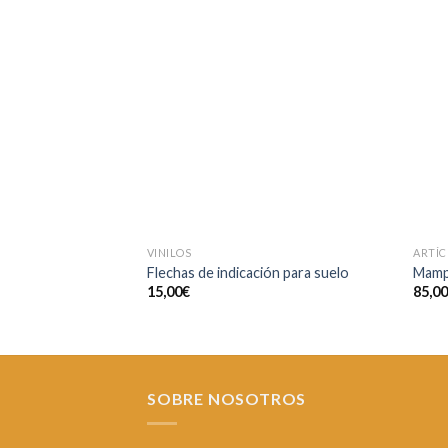
Añadir
a la
lista de
deseos
VINILOS
ARTÍC
Flechas de indicación para suelo
Mampa
15,00
€
85,0
SOBRE NOSOTROS