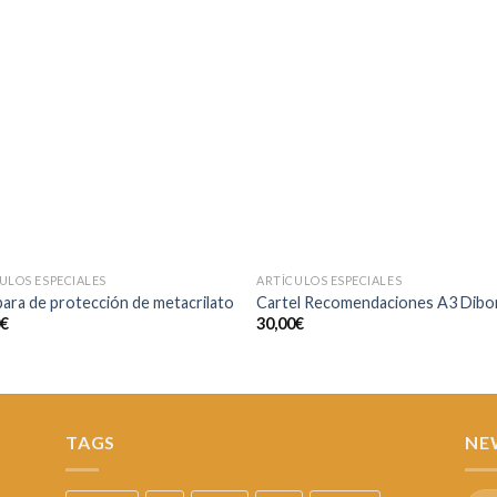
Añadir
Aña
a la
a l
lista de
lista
deseos
des
ULOS ESPECIALES
ARTÍCULOS ESPECIALES
ra de protección de metacrilato
Cartel Recomendaciones A3 Dibo
0
€
30,00
€
TAGS
NE