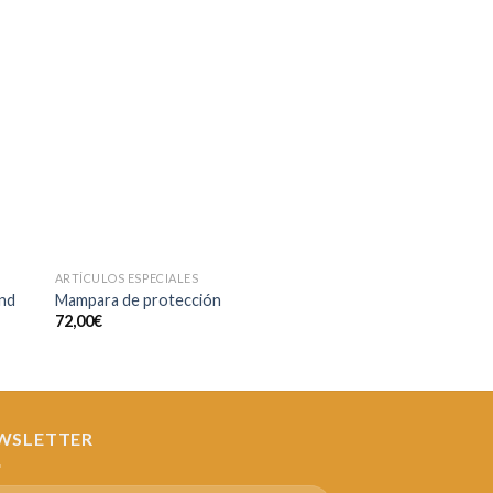
dir
Añadir
a
a la
 de
lista de
eos
deseos
ARTÍCULOS ESPECIALES
ARTÍCULOS ESPECIALES
nd
Mampara de protección
Foam con peana
72,00
€
45,00
€
WSLETTER