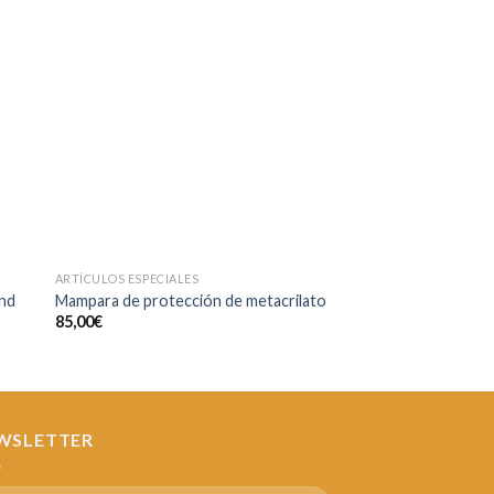
¡Oferta!
dir
Añadir
a
a la
 de
lista de
eos
deseos
ARTÍCULOS ESPECIALES
ARTÍCULOS ESPECIALES
Mascarillas de neop
nd
Mampara de protección de metacrilato
PERSONALIZADAS
85,00
€
Desde:
6,00
€
WSLETTER