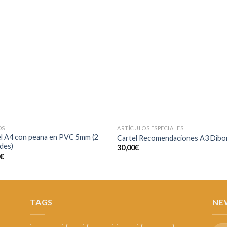
Añadir
Aña
a la
a l
lista de
lista
deseos
des
OS
ARTÍCULOS ESPECIALES
l A4 con peana en PVC 5mm (2
Cartel Recomendaciones A3 Dibo
des)
30,00
€
0
€
TAGS
NE