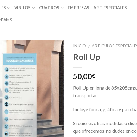
LES
VINILOS
CUADROS
EMPRESAS
ART. ESPECIALES
REAMS
INICIO
ARTÍCULOS ESPECIALE
/
Roll Up
Añadir
a la
lista de
50,00
€
deseos
Roll Up en lona de 85x205cms.
transportar.
Incluye funda, gráfica y palo b
Si quieres otras medidas o dise
que ofrecemos, no dudes en co