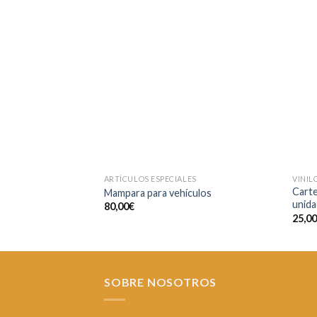
Añadir
a la
lista de
deseos
ARTÍCULOS ESPECIALES
VINIL
Carte
Mampara para vehículos
unida
80,00
€
25,0
SOBRE NOSOTROS