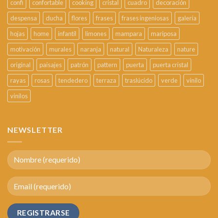
confi
confortable
cooking
cristal
cuadro
decoración
despensa
ducha
flores
frases
frases ingeniosas
galería
hojas
home
infantil
limones
mampara
mariposa
motivación
murales
naranja
natural
Naturaleza
nature
original
paisajes
patrón
pattern
puerta
puerta cristal
rayas
rosas
tendedero
terraza
traslúcido
verde
vinilo
vinilos
NEWSLETTER