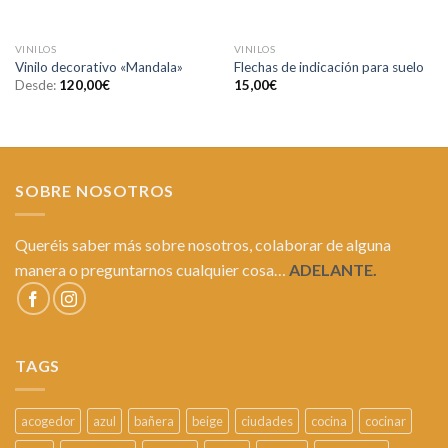
VINILOS
VINILOS
Vinilo decorativo «Mandala»
Flechas de indicación para suelo
Desde:
120,00
€
15,00
€
SOBRE NOSOTROS
Queréis saber más sobre nosotros, colaborar de alguna
manera o preguntarnos cualquier cosa…
ADELANTE.
TAGS
acogedor
azul
bañera
beige
ciudades
cocina
cocinar