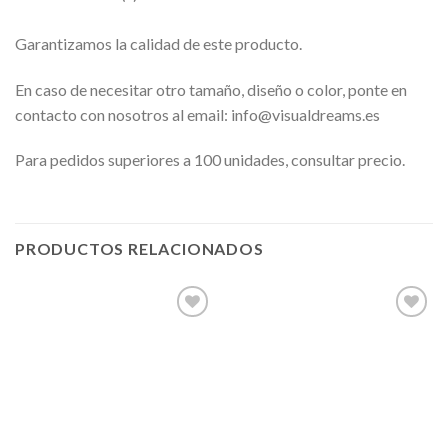
Garantizamos la calidad de este producto.
En caso de necesitar otro tamaño, diseño o color, ponte en
contacto con nosotros al email: info@visualdreams.es
Para pedidos superiores a 100 unidades, consultar precio.
PRODUCTOS RELACIONADOS
Añadir
Añadir
a la
a la
lista de
lista de
deseos
deseos