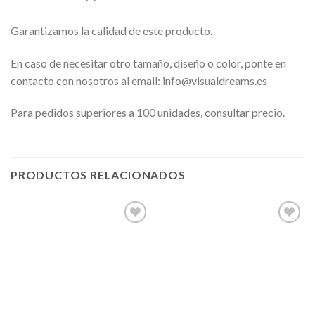
Garantizamos la calidad de este producto.
En caso de necesitar otro tamaño, diseño o color, ponte en
contacto con nosotros al email: info@visualdreams.es
Para pedidos superiores a 100 unidades, consultar precio.
PRODUCTOS RELACIONADOS
Añadir
Añadir
a la
a la
lista de
lista de
deseos
deseos