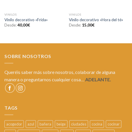
VINILOS
VINILOS
Vinilo decorativo «Frida»
Vinilo decorativo «Hora del té»
Desde:
40,00
€
Desde:
15,00
€
SOBRE NOSOTROS
Queréis saber más sobre nosotros, colaborar de alguna
manera o preguntarnos cualquier cosa…
ADELANTE.
TAGS
acogedor
azul
bañera
beige
ciudades
cocina
cocinar