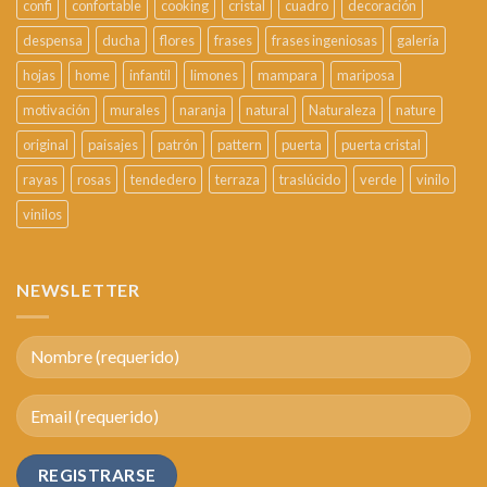
confi
confortable
cooking
cristal
cuadro
decoración
despensa
ducha
flores
frases
frases ingeniosas
galería
hojas
home
infantil
limones
mampara
mariposa
motivación
murales
naranja
natural
Naturaleza
nature
original
paisajes
patrón
pattern
puerta
puerta cristal
rayas
rosas
tendedero
terraza
traslúcido
verde
vinilo
vinilos
NEWSLETTER